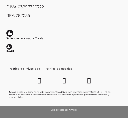
P.IVA 03897720722
REA 282055
Solicitar acceso a Tools
Perfil
Política de Privacidad
Política de cookies
Notas legales: las imágenes de los productos deben considerarse orientativas. ATP S.r.l. se
reserva el derecho a realizar los cambios que considere oportunos por motivos técnicos y
comerciales.
Sitio creado por
Keyword