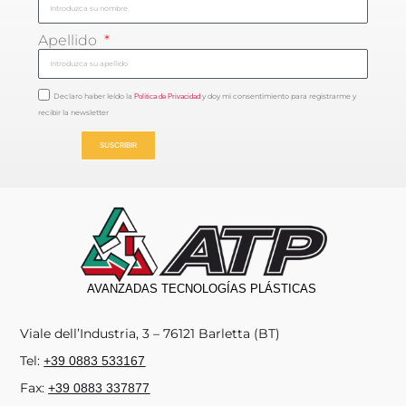
Apellido
Declaro haber leído la
y doy mi consentimiento para registrarme y
Política de Privacidad
recibir la newsletter
SUSCRIBIR
AVANZADAS TECNOLOGÍAS PLÁSTICAS
Viale dell’Industria, 3 – 76121 Barletta (BT)
Tel:
+39 0883 533167
Fax:
+39 0883 337877