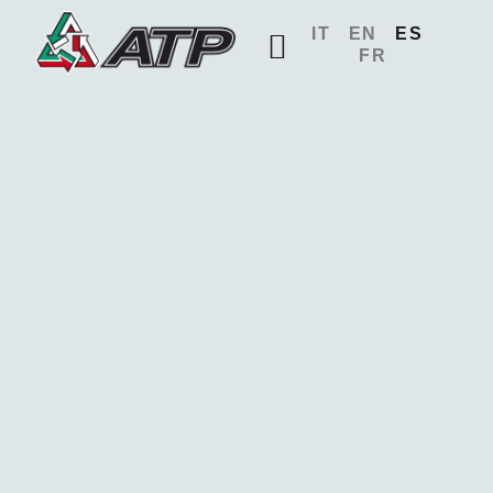
IT
EN
ES
FR