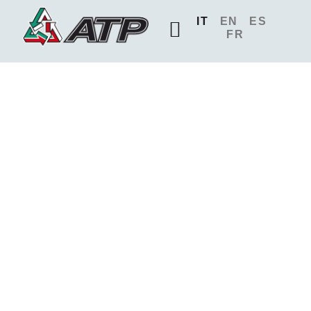
IT
EN
ES
FR