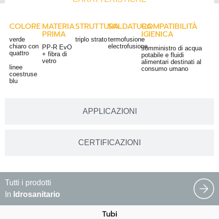
COLORE
MATERIA
STRUTTURA
SALDATURA
COMPATIBILITÀ
PRIMA
IGIENICA
verde
triplo strato
termofusione
chiaro con
electrofusione
PP-R EvO
somministro di acqua
quattro
+ fibra di
potabile e fluidi
vetro
alimentari destinati al
linee
consumo umano
coestruse
blu
APPLICAZIONI
CERTIFICAZIONI
Tutti i prodotti
In
Idrosanitario
Tubi