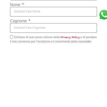
Nome
Cognome
Privacy Policy
Dichiaro di aver preso visione della
e di prestare
il mio consenso per l’iscrizione e il ricevimento della newsletter
ISCRIVITI
AVANZATE TECNOLOGIE PLASTICHE
Viale dell’Industria, 3 – 76121 Barletta (BT)
+39 0883 533167
Tel:
+39 0883 337877
Fax: