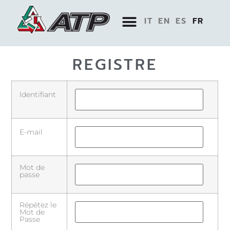
IT
EN
ES
FR
REGISTRE
Identifiant
E-mail
Mot de
passe
Répétez le
Mot de
Passe